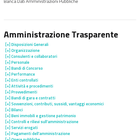
Banca Dati Amministrazioni Pubbliche
Amministrazione Trasparente
[+]
Disposizioni Generali
[+]
Organizzazione
[+]
Consulenti e collaboratori
[+]
Personale
[+]
Bandi di Concorso
[+]
Performance
[+]
Enti controllati
[+]
Attività e procedimenti
[+]
Provvedimenti
[+]
Bandi di gara e contratti
[+]
Sovvenzioni, contributi, sussidi, vantaggi economici
[+]
Bilanci
[+]
Beni immobili e gestione patrimonio
[+]
Controlli e rilievi sull'amministrazione
[+]
Servizi erogati
[+]
Pagamenti dell'amministrazione
[+]
Opere pubbliche