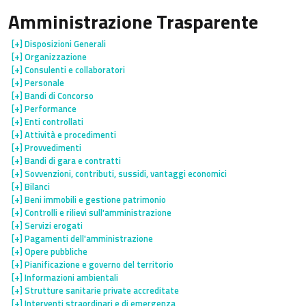
Amministrazione Trasparente
[+]
Disposizioni Generali
[+]
Organizzazione
[+]
Consulenti e collaboratori
[+]
Personale
[+]
Bandi di Concorso
[+]
Performance
[+]
Enti controllati
[+]
Attività e procedimenti
[+]
Provvedimenti
[+]
Bandi di gara e contratti
[+]
Sovvenzioni, contributi, sussidi, vantaggi economici
[+]
Bilanci
[+]
Beni immobili e gestione patrimonio
[+]
Controlli e rilievi sull'amministrazione
[+]
Servizi erogati
[+]
Pagamenti dell'amministrazione
[+]
Opere pubbliche
[+]
Pianificazione e governo del territorio
[+]
Informazioni ambientali
[+]
Strutture sanitarie private accreditate
[+]
Interventi straordinari e di emergenza