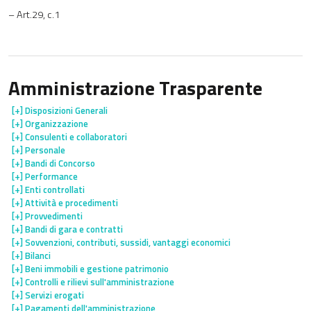
– Art.29, c.1
Amministrazione Trasparente
[+]
Disposizioni Generali
[+]
Organizzazione
[+]
Consulenti e collaboratori
[+]
Personale
[+]
Bandi di Concorso
[+]
Performance
[+]
Enti controllati
[+]
Attività e procedimenti
[+]
Provvedimenti
[+]
Bandi di gara e contratti
[+]
Sovvenzioni, contributi, sussidi, vantaggi economici
[+]
Bilanci
[+]
Beni immobili e gestione patrimonio
[+]
Controlli e rilievi sull'amministrazione
[+]
Servizi erogati
[+]
Pagamenti dell'amministrazione