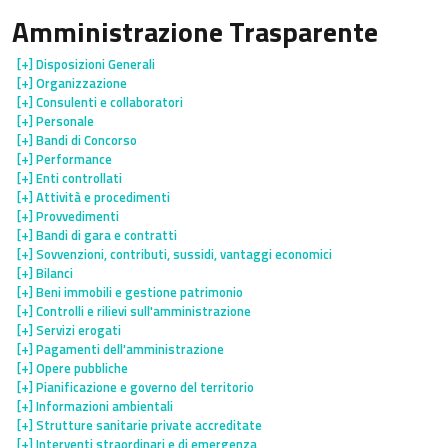
Amministrazione Trasparente
[+]
Disposizioni Generali
[+]
Organizzazione
[+]
Consulenti e collaboratori
[+]
Personale
[+]
Bandi di Concorso
[+]
Performance
[+]
Enti controllati
[+]
Attività e procedimenti
[+]
Provvedimenti
[+]
Bandi di gara e contratti
[+]
Sovvenzioni, contributi, sussidi, vantaggi economici
[+]
Bilanci
[+]
Beni immobili e gestione patrimonio
[+]
Controlli e rilievi sull'amministrazione
[+]
Servizi erogati
[+]
Pagamenti dell'amministrazione
[+]
Opere pubbliche
[+]
Pianificazione e governo del territorio
[+]
Informazioni ambientali
[+]
Strutture sanitarie private accreditate
[+]
Interventi straordinari e di emergenza